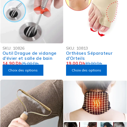
-40%
-51%
SKU:
10826
SKU:
10813
OFFRE FLASH
Outil Drague de vidange
Orthèses Séparateur
d'évier et salle de bain
d'Orteils
14,90
Dh
19,00
Dh
25,00
Dh
39,00
Dh
Choix des options
Choix des options