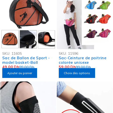
-51%
-40%
SKU:
11605
SKU:
11596
OFFRE FLASH
Sac de Ballon de Sport -
Sac-Ceinture de poitrine
model basket-Ball
colorée unisexe
49,00
Dh
59,00
Dh
99,00
Dh
99,00
Dh
Ajouter au panier
Choix des options