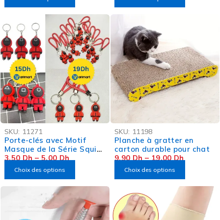
-82%
-75%
SKU:
11271
SKU:
11198
OFFRE FLASH
OFFRE FLASH
Porte-clés avec Motif
Planche à gratter en
Masque de la Série Squid
carton durable pour chat
Games
3,50
Dh
–
5,00
Dh
9,90
Dh
–
19,00
Dh
Choix des options
Choix des options