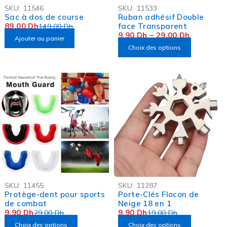
-40%
-75%
SKU:
11546
SKU:
11533
OFFRE FLASH
OFFRE FLASH
Sac à dos de course
Ruban adhésif Double
89,00
Dh
face Transparent
149,00
Dh
9,90
Dh
–
29,00
Dh
Ajouter au panier
Choix des options
-66%
-48%
SKU:
11455
SKU:
11287
OFFRE FLASH
Protège-dent pour sports
Porte-Clés Flocon de
de combat
Neige 18 en 1
9,90
Dh
9,90
Dh
29,00
Dh
19,00
Dh
Choix des options
Choix des options