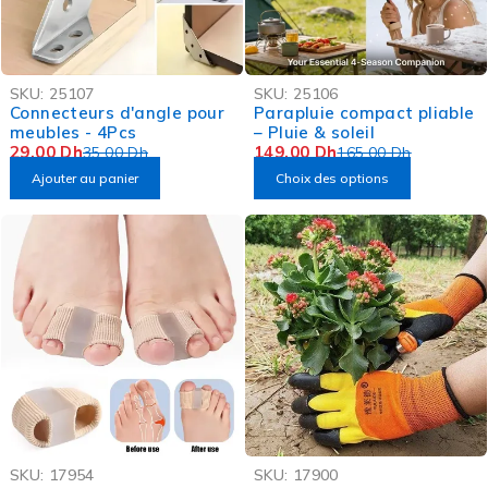
-17%
-10%
SKU:
25107
SKU:
25106
Connecteurs d'angle pour
Parapluie compact pliable
meubles - 4Pcs
– Pluie & soleil
29,00
Dh
149,00
Dh
35,00
Dh
165,00
Dh
Ajouter au panier
Choix des options
-54%
-49%
SKU:
17954
SKU:
17900
OFFRE FLASH
OFFRE FLASH