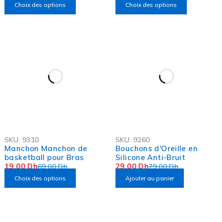
Choix des options
Choix des options
-72%
-63%
SKU:
9310
SKU:
9260
OFFRE FLASH
OFFRE FLASH
Manchon Manchon de
Bouchons d'Oreille en
basketball pour Bras
Silicone Anti-Bruit
19,00
Dh
29,00
Dh
69,00
Dh
79,00
Dh
Choix des options
Ajouter au panier