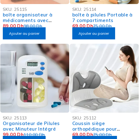
-9%
-8%
SKU:
25115
SKU:
25114
boîte organisateur à
boîte à pilules Portable à
médicaments avec
7 compartiments
coupeur de pilles
89,00
Dh
69,00
Dh
98,00
Dh
75,00
Dh
Ajouter au panier
Ajouter au panier
-10%
-8%
SKU:
25113
SKU:
25112
Organisateur de Pilules
Coussin siège
avec Minuteur Intégré
orthopédique pour
99,00
Dh
lombaires
69,00
Dh
110,00
Dh
75,00
Dh