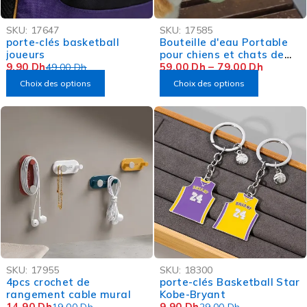
-80%
-50%
SKU:
17647
SKU:
17585
OFFRE FLASH
OFFRE FLASH
porte-clés basketball
Bouteille d'eau Portable
joueurs
pour chiens et chats de
9,90
Dh
compagnie
59,00
Dh
–
79,00
Dh
49,00
Dh
Choix des options
Choix des options
-22%
-66%
SKU:
17955
SKU:
18300
OFFRE FLASH
4pcs crochet de
porte-clés Basketball Star
rangement cable mural
Kobe-Bryant
14,90
Dh
9,90
Dh
19,00
Dh
29,00
Dh