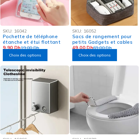
-48%
-29%
SKU:
16042
SKU:
16052
Pochette de téléphone
Sacs de rangement pour
étanche et étui flottant
petits Gadgets et cables
9,90
Dh
49,00
Dh
19,00
Dh
69,00
Dh
Choix des options
Choix des options
-19%
-66%