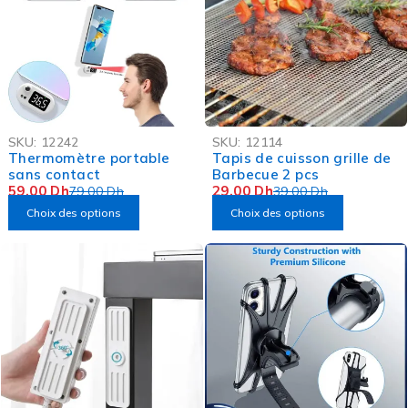
-25%
-26%
SKU:
12242
SKU:
12114
OFFRE FLASH
Thermomètre portable
Tapis de cuisson grille de
sans contact
Barbecue 2 pcs
59,00
Dh
29,00
Dh
79,00
Dh
39,00
Dh
Choix des options
Choix des options