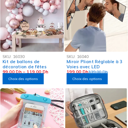
-48%
-41%
SKU:
16030
SKU:
16040
OFFRE FLASH
Kit de ballons de
Miroir Pliant Réglable à 3
décoration de fêtes
Voies avec LED
99,00
Dh
–
119,00
Dh
199,00
Dh
339,00
Dh
Choix des options
Choix des options