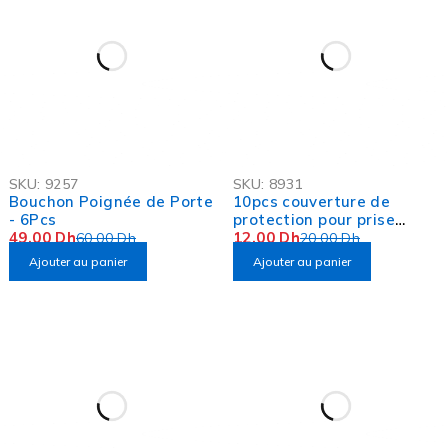
-18%
-40%
SKU:
9257
SKU:
8931
OFFRE FLASH
OFFRE FLASH
Bouchon Poignée de Porte
10pcs couverture de
- 6Pcs
protection pour prise
49,00
Dh
électrique
12,00
Dh
60,00
Dh
20,00
Dh
Ajouter au panier
Ajouter au panier