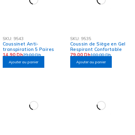
-49%
-21%
SKU:
9543
SKU:
9535
OFFRE FLASH
OFFRE FLASH
Coussinet Anti-
Coussin de Siège en Gel
transpiration 5 Paires
Respirant Confortable
14,90
Dh
79,00
Dh
29,00
Dh
100,00
Dh
Ajouter au panier
Ajouter au panier