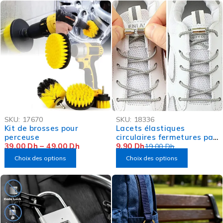
-67%
-48%
SKU:
17670
SKU:
18336
OFFRE FLASH
Kit de brosses pour
Lacets élastiques
perceuse
circulaires fermetures par
39,00
Dh
–
49,00
Dh
embouts métal
9,90
Dh
19,00
Dh
Choix des options
Choix des options