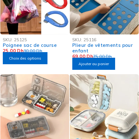
-17%
-8%
SKU:
25125
SKU:
25116
Poignee sac de course
Plieur de vêtements pour
25,00
Dh
enfant
30,00
Dh
69,00
Dh
75,00
Dh
Choix des options
Ajouter au panier