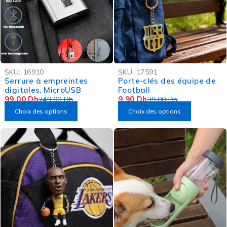
-60%
-75%
SKU:
16910
SKU:
17591
OFFRE FLASH
OFFRE FLASH
Serrure à empreintes
Porte-clés des équipe de
digitales. MicroUSB
Football
99,00
Dh
9,90
Dh
249,00
Dh
39,00
Dh
Choix des options
Choix des options