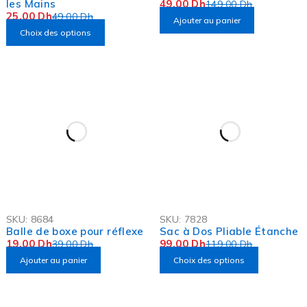
les Mains
49,00
Dh
149,00
Dh
25,00
Dh
49,00
Dh
Ajouter au panier
Choix des options
-51%
-17%
SKU:
8684
SKU:
7828
OFFRE FLASH
Balle de boxe pour réflexe
Sac à Dos Pliable Étanche
19,00
Dh
99,00
Dh
39,00
Dh
119,00
Dh
Ajouter au panier
Choix des options