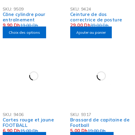
-48%
-26%
SKU:
9509
SKU:
9424
Cône cylindre pour
Ceinture de dos
entraînement
correctrice de posture
9,90
Dh
29,00
Dh
19,00
Dh
39,00
Dh
Choix des options
Ajouter au panier
-54%
-74%
SKU:
9406
SKU:
9317
OFFRE FLASH
OFFRE FLASH
Cartes rouge et jaune
Brassard de capitaine de
FOOTBALL
Football
6,90
Dh
5,00
Dh
15,00
Dh
19,00
Dh