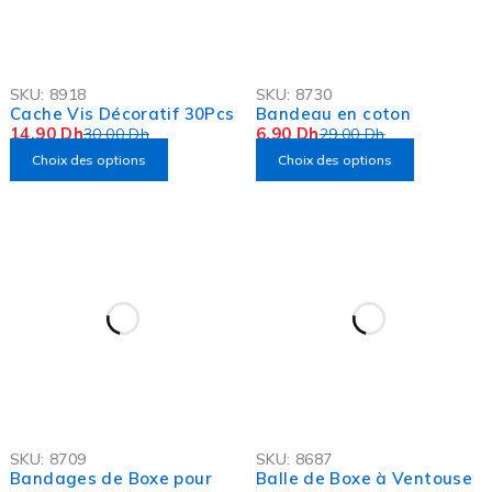
-50%
-76%
SKU:
8918
SKU:
8730
OFFRE FLASH
OFFRE FLASH
Cache Vis Décoratif 30Pcs
Bandeau en coton
14,90
Dh
6,90
Dh
30,00
Dh
29,00
Dh
Choix des options
Choix des options
-49%
-67%
SKU:
8709
SKU:
8687
OFFRE FLASH
OFFRE FLASH
Bandages de Boxe pour
Balle de Boxe à Ventouse