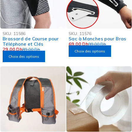
-67%
-30%
SKU:
11586
SKU:
11576
OFFRE FLASH
Brassard de Course pour
Sac à Manches pour Bras
Téléphone et Clés
69,00
Dh
99,00
Dh
29,00
Dh
89,00
Dh
Choix des options
Choix des options