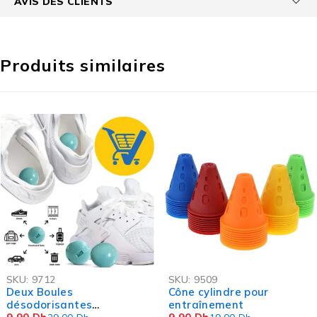
AVIS DES CLIENTS
Produits similaires
-66%
-48%
SKU:
9712
SKU:
9509
OFFRE FLASH
Deux Boules
Cône cylindre pour
désodorisantes
entraînement