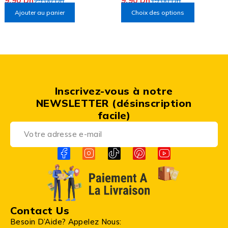
éliminateur d'odeurs.
9,90
Dh
9,90
Dh
29,00
Dh
19,00
Dh
Ajouter au panier
Choix des options
Inscrivez-vous à notre
NEWSLETTER (désinscription
facile)
Contact Us
Besoin D’Aide? Appelez Nous: