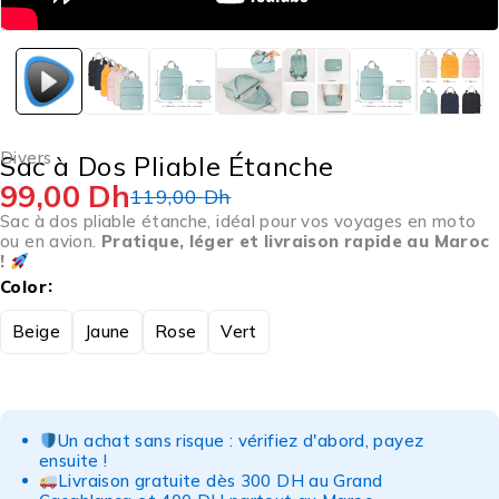
Divers
Sac à Dos Pliable Étanche
99,00
Dh
119,00
Dh
Sac à dos pliable étanche, idéal pour vos voyages en moto
ou en avion.
Pratique, léger et livraison rapide au Maroc
!
Color
Beige
Jaune
Rose
Vert
Un achat sans risque : vérifiez d'abord, payez
ensuite !
Livraison gratuite dès 300 DH au Grand