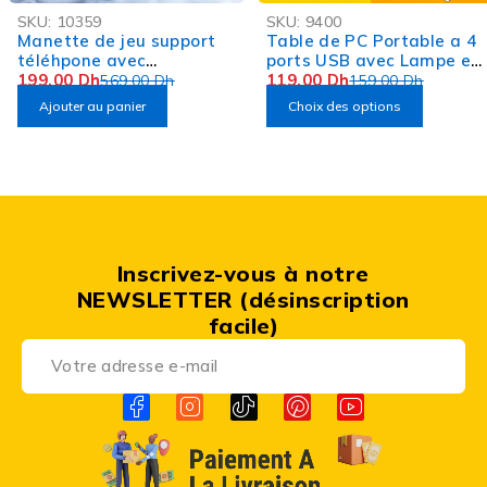
-65%
-25%
SKU:
10359
SKU:
9400
Manette de jeu support
Table de PC Portable a 4
téléhpone avec
ports USB avec Lampe et
Ventilateur SNOWGON
199,00
Dh
ventilateur
119,00
Dh
569,00
Dh
159,00
Dh
GameSir F8 PRO
Ajouter au panier
Choix des options
Inscrivez-vous à notre
NEWSLETTER (désinscription
facile)