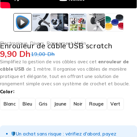
Electronique
,
Divers
,
Rangement Malin
Enrouleur de câble USB scratch
9,90
Dh
19,00
Dh
Simplifiez la gestion de vos câbles avec cet
enrouleur de
câble USB
de 1 mètre. Il organise vos câbles de manière
pratique et élégante, tout en offrant une solution de
rangement simple avec son système de crochet et boucle.
Color
Blanc
Bleu
Gris
Jaune
Noir
Rouge
Vert
Un achat sans risque : vérifiez d'abord, payez