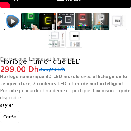
Electronique
,
Lampes et luminaires
Horloge numérique LED
299,00
Dh
369,00
Dh
Horloge numérique 3D LED murale
avec
affichage de la
température
,
7 couleurs LED
, et
mode nuit intelligent
.
Parfaite pour un look moderne et pratique.
Livraison rapide
disponible !
style
Carée