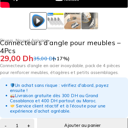
Divers
,
Nouvel Arrivage
Connecteurs d’angle pour meubles –
4Pcs
29,00
Dh
35,00
Dh
(-
17
%)
Connecteurs d’angle en acier inoxydable, pack de 4 pièces
pour renforcer meubles, étagères et petits assemblages.
Un achat sans risque : vérifiez d'abord, payez
ensuite !
Livraison gratuite dès 300 DH au Grand
Casablanca et 400 DH partout au Maroc.
Service client réactif et à l’écoute pour une
expérience d’achat agréable.
Ajouter au panier