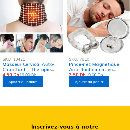
-76%
-82%
SKU:
10421
SKU:
7810
OFFRE FLASH
OFFRE FLASH
Masseur Cervical Auto-
Pince-nez Magnétique
Chauffant – Thérapie
Anti-Ronflement en
Magnétique
4,50
Dh
Silicone
3,50
Dh
19,00
Dh
19,00
Dh
Ajouter au panier
Ajouter au panier
Inscrivez-vous à notre