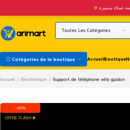
Profitez de la Livraison gratuite à partir de 300 DH sur Casa & à 
Accueil
Boutique
N
Catégories de la boutique
Accueil
/
Electronique
/
Support de téléphone vélo guidon
-49%
OFFRE FLASH