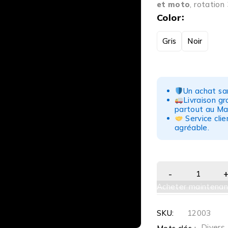
et moto
, rotation 
Color
Gris
Noir
Un achat san
Livraison g
partout au Ma
Service clie
agréable.
Acheter maintenan
SKU:
12003
Divers