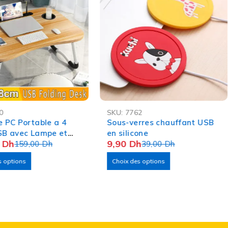
-75%
0
SKU:
7762
e PC Portable a 4
Sous-verres chauffant USB
de
et du
paiement à la livraison
pour un achat
SB avec Lampe et
en silicone
0
Dh
9,90
Dh
teur
159,00
Dh
39,00
Dh
s options
Choix des options