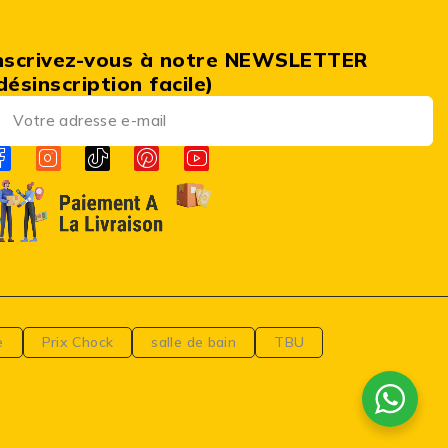
nscrivez-vous à notre NEWSLETTER
désinscription facile)
e
Prix Chock
salle de bain
TBU