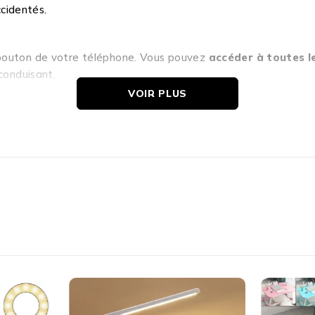
ccidentés.
 bouton de votre téléphone. Vous pouvez
accéder à toutes l
conduisant.
VOIR PLUS
oter électrique
,
VTT
ou
moto
. Il est
compatible avec la p
ort de Téléphone ?
t confortable.
en sécurité, même sur des terrains difficiles.
que et facile pendant vos trajets.
es trottinettes, VTT, vélos électriques et motos.
tique sur votre guidon.
 :