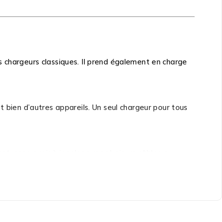
s chargeurs classiques. Il prend également en charge
et bien d’autres appareils. Un seul chargeur pour tous
t, sans avoir à jongler avec plusieurs câbles ou
t la surchauffe
, garantissant une charge
stable
et