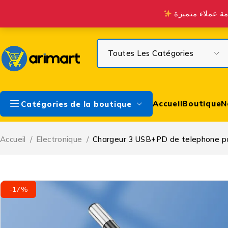
Profitez de la Livraison gratuite à partir de 300 DH sur Casa & à 
Accueil
Boutique
N
Catégories de la boutique
Accueil
/
Electronique
/
Chargeur 3 USB+PD de telephone p
-17%