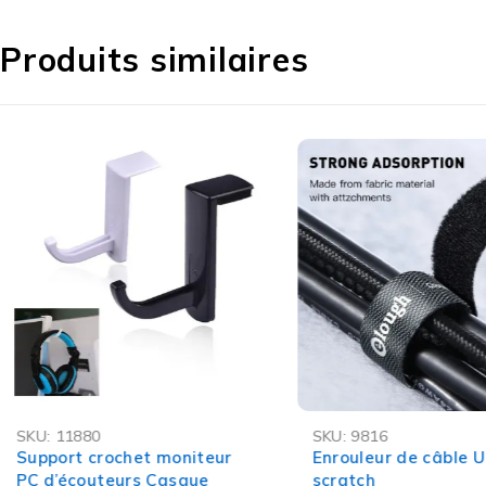
Compact et Pratique
Son design compact et léger le rend parfait pour les
v
Produits similaires
Pourquoi choisir ce Charg
Charge ultra-rapide
: Profitez d’une charge jusqu
Charge simultanée
: Chargez jusqu’à 4 appareils
Compact et léger
: Idéal pour le voyage, la maison
Sécurité maximale
: Protège vos appareils contre 
Compatibilité étendue
: Chargez tous vos apparei
-30%
-48%
SKU:
11880
SKU:
9816
OFFRE FLASH
Support crochet moniteur
Enrouleur de câble 
PC d’écouteurs Casque
scratch