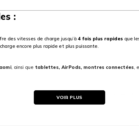
es :
ffre des vitesses de charge jusqu’à
4 fois plus rapides
que le
charge encore plus rapide et plus puissante.
iaomi
, ainsi que
tablettes, AirPods, montres connectées
, 
D
, vous permettant de charger plusieurs appareils simultanémen
VOIR PLUS
ne
protection contre les surtensions, les courts-circuits e