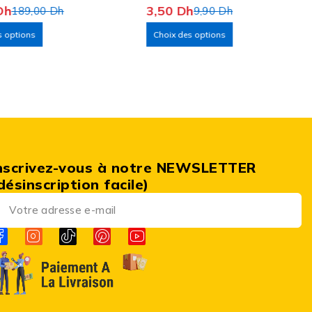
Dh
3,50
Dh
189,00
Dh
9,90
Dh
s options
Choix des options
nscrivez-vous à notre NEWSLETTER
désinscription facile)