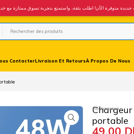
partir de 400 DH partout au Maroc.
ous Contacter
Livraison Et Retours
À Propos De Nous
ortable
Chargeur
Electronique
portable
49,00
D