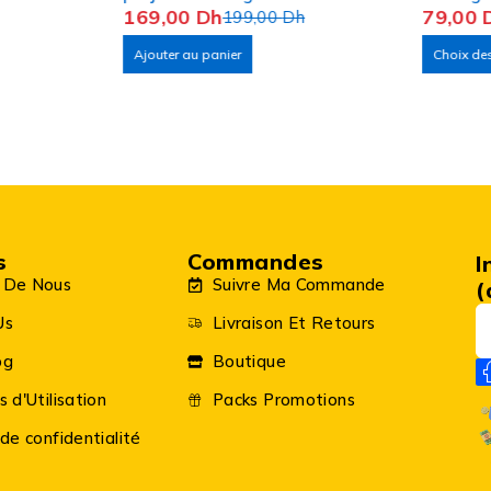
169,00
Dh
79,00
éclairage avec
199,00
Dh
télécommande
Ajouter au panier
Choix de
s
Commandes
I
 De Nous
Suivre Ma Commande
(
Us
Livraison Et Retours
og
Boutique
s d'Utilisation
Packs Promotions
 de confidentialité