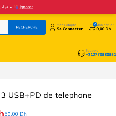
Suivre la commande
Livraison Et Retours
Contact
Blog
منتجات جديدة متوفرة الآن! اطلب بثقة، واستمتع بتجربة تسوق ممتازة مع خدمة عملاء متميزة.
Ignorer
0
Mon Compte
Mon panier
Se Connecter
0,00
Dh
Support
+212773980951
 3 USB+PD de telephone
h
59,00
Dh