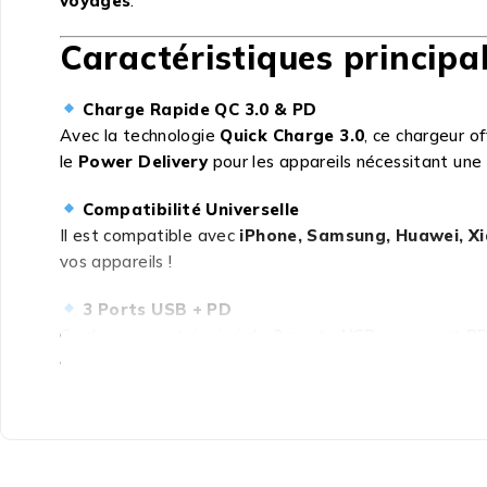
voyages
.
Caractéristiques principal
Charge Rapide QC 3.0 & PD
Avec la technologie
Quick Charge 3.0
, ce chargeur o
le
Power Delivery
pour les appareils nécessitant une 
Compatibilité Universelle
Il est compatible avec
iPhone, Samsung, Huawei, X
vos appareils !
3 Ports USB + PD
Ce chargeur est équipé de
3 ports USB + un port P
adaptateurs.
Système de Protection Avancée
La sécurité est une priorité ! Ce chargeur dispose d’u
sécurisée
à chaque utilisation.