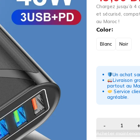
Chargez jusqu’à 4 
et sécurisé, compat
au Maroc !
Color
Blanc
Noir
Un achat san
Livraison g
partout au Ma
Service clie
agréable.
Acheter maintenan