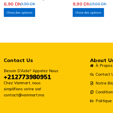
6,90
Dh
9,90
Dh
9,90
Dh
19,00
Dh
Choix des options
Choix des options
Contact Us
About U
À Propos
Besoin D’Aide? Appelez Nous:
Contact 
+212773980951
Chez Varimart, nous
Notre Bl
simplifions votre vie!
Condition
contact@varimart.ma
Politique