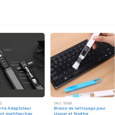
rement des câbles et des adaptateurs multiples.
tranquillité.
 sans fil.
-65%
1
SKU:
9368
ASH
OFFRE FLASH
rte Adaptateur
Brosse de nettoyage pour
ent multifonction
clavier et fenêtre