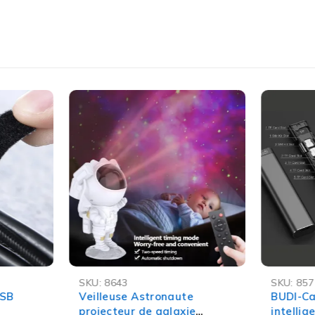
oyages
, le
bureau
ou à la
maison
, tout en évitant l’encomb
eur 3 Ports + PD ?
’à 4 fois plus rapide grâce à la technologie QC 3.0.
 en même temps grâce à ses 3 ports USB + PD.
 ou le bureau, il ne prend pas de place.
les surtensions et les courts-circuits pour une charge en toute 
ls, des téléphones aux tablettes en passant par les écouteurs
استمتع بشحن سريع وآمن مع شاحن USB 3 منافذ + PD لجميع أجهزتك المحمولة!
-15%
-58%
SKU:
8643
SKU:
857
OFFRE FL
USB
Veilleuse Astronaute
BUDI-Ca
projecteur de galaxie
intellig