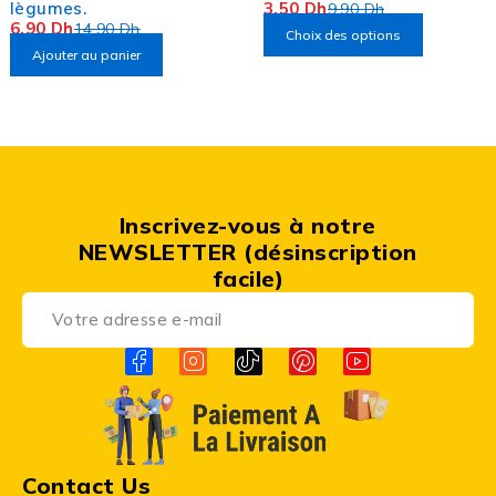
lègumes.
3,50
Dh
9,90
Dh
6,90
Dh
14,90
Dh
Choix des options
Ajouter au panier
Inscrivez-vous à notre
NEWSLETTER (désinscription
facile)
Contact Us