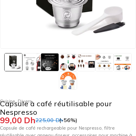
Cuisine
,
Divers
Capsule à café réutilisable pour
Nespresso
99,00
Dh
225,00
Dh
(-
56
%)
Capsule de café rechargeable pour Nespresso, filtre
réutilisable avec anneau doseur, accessoires pour machine à