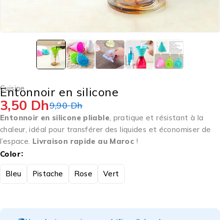
Cuisine
Entonnoir en silicone
3,50
Dh
9,90
Dh
Entonnoir en silicone pliable
, pratique et résistant à la
chaleur, idéal pour transférer des liquides et économiser de
l’espace.
Livraison rapide au Maroc
!
Color
Bleu
Pistache
Rose
Vert