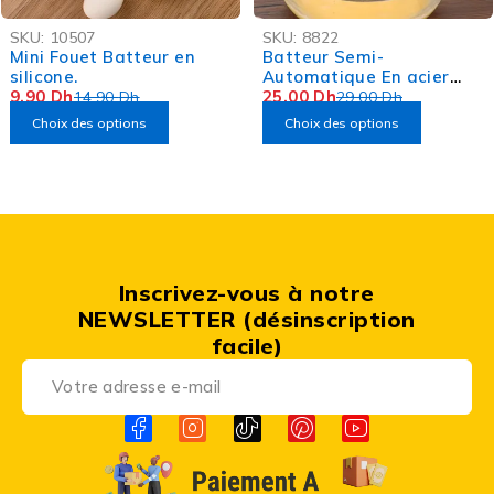
-34%
-14%
SKU:
10507
SKU:
8822
Mini Fouet Batteur en
Batteur Semi-
silicone.
Automatique En acier
9,90
Dh
inoxydable
25,00
Dh
14,90
Dh
29,00
Dh
Choix des options
Choix des options
Inscrivez-vous à notre
NEWSLETTER (désinscription
facile)