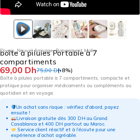
Divers
,
Nouvel Arrivage
,
Rangement Malin
boîte à pilules Portable à 7
compartiments
69,00
Dh
75,00
Dh
(-
8
%)
Boîte à pilules portable à 7 compartiments, compacte et
pratique pour organiser médicaments ou compléments au
quotidien et en voyage.
Un achat sans risque : vérifiez d'abord, payez
ensuite !
Livraison gratuite dès 300 DH au Grand
Casablanca et 400 DH partout au Maroc.
Service client réactif et à l’écoute pour une
expérience d’achat agréable.