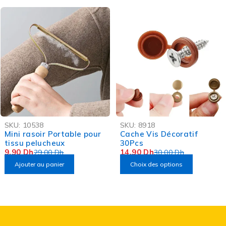
-66%
-50%
SKU:
10538
SKU:
8918
OFFRE FLASH
OFFRE FLASH
Mini rasoir Portable pour
Cache Vis Décoratif
tissu pelucheux
30Pcs
9,90
Dh
14,90
Dh
29,00
Dh
30,00
Dh
Ajouter au panier
Choix des options