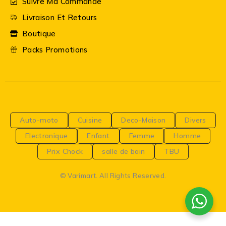
Suivre Ma Commande
Livraison Et Retours
Boutique
Packs Promotions
Auto-moto
Cuisine
Deco-Maison
Divers
Electronique
Enfant
Femme
Homme
Prix Chock
salle de bain
TBU
© Varimart. All Rights Reserved.