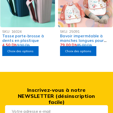
-55%
-7%
SKU:
16024
SKU:
25091
OFFRE FLASH
Tasse porte-brosse à
Bavoir imperméable à
dents en plastique
manches longues pour
4,50
Dh
bébé
79,00
Dh
9,90
Dh
85,00
Dh
Choix des options
Choix des options
Inscrivez-vous à notre
NEWSLETTER (désinscription
facile)