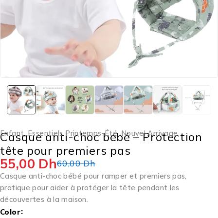
Enfant
,
Essentiels Printemps-Été
,
Nouvel Arrivage
Casque anti-choc bébé – Protection
tête pour premiers pas
55,00
Dh
60,00
Dh
Casque anti-choc bébé pour ramper et premiers pas,
pratique pour aider à protéger la tête pendant les
découvertes à la maison.
Color