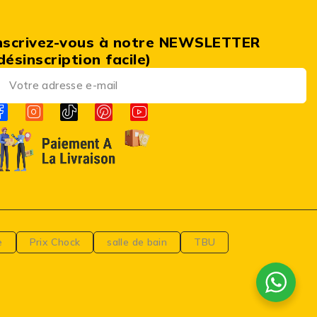
nscrivez-vous à notre NEWSLETTER
désinscription facile)
e
Prix Chock
salle de bain
TBU