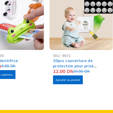
-40%
90
SKU:
8931
ASH
OFFRE FLASH
dentifrice
10pcs couverture de
h
9,90
Dh
protection pour prise
12,00
Dh
électrique
20,00
Dh
s options
Ajouter au panier