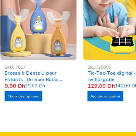
-66%
-8%
SKU:
7817
SKU:
25095
OFFRE FLASH
Brosse à Dents U pour
Tic-Tac-Toe digital 
Enfants : Un Soin Bucal
rechargabe
9,90
Dh
129,00
Dh
Innovant
29,00
Dh
140,00
D
Choix des options
Ajouter au panier