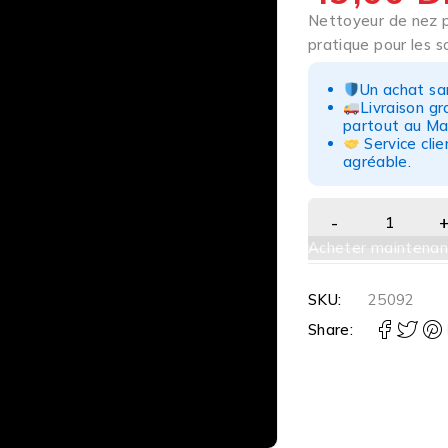
Nettoyeur de nez p
pratique pour les s
Un achat san
Livraison g
partout au Ma
Service clie
agréable.
Acheter maintenan
SKU:
25092
Share: