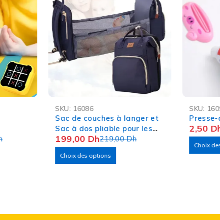
-9%
-75%
SKU:
16086
SKU:
160
OFFRE FL
-
Sac de couches à langer et
Presse-
2,50
D
Sac à dos pliable pour les
199,00
Dh
h
Bébés.
219,00
Dh
Choix de
Choix des options