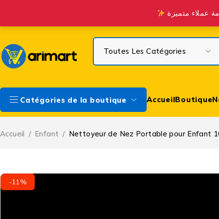
Profitez de la Livraison gratuite à partir de 300 DH sur Casa & à 
Accueil
Boutique
N
Catégories de la boutique
Accueil
/
Enfant
/
Nettoyeur de Nez Portable pour Enfant 1
-11%