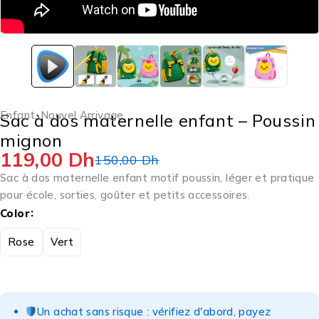
Enfant
,
Nouvel Arrivage
Sac à dos maternelle enfant – Poussin
mignon
119,00
Dh
150,00
Dh
Sac à dos maternelle enfant motif poussin, léger et pratique
pour école, sorties, goûter et petits accessoires.
Color
Rose
Vert
Un achat sans risque : vérifiez d'abord, payez