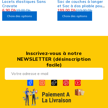
Lacets élastiques Sans
Sac de couches à langer
Cravate
et Sac à dos pliable pour
6,90
Dh
les Bébés.
199,00
Dh
19,00
Dh
219,00
Dh
Choix des options
Choix des options
Inscrivez-vous à notre
NEWSLETTER (désinscription
facile)