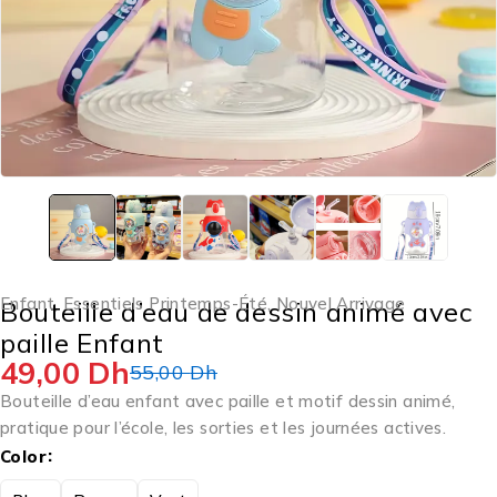
Enfant
,
Essentiels Printemps-Été
,
Nouvel Arrivage
Bouteille d’eau de dessin animé avec
paille Enfant
49,00
Dh
55,00
Dh
Bouteille d’eau enfant avec paille et motif dessin animé,
pratique pour l’école, les sorties et les journées actives.
Color