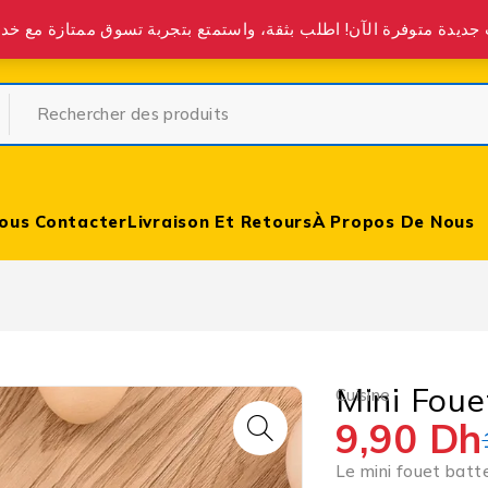
partir de 400 DH partout au Maroc.
ous Contacter
Livraison Et Retours
À Propos De Nous
Mini Foue
Cuisine
9,90
Dh
Le mini fouet batte