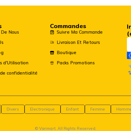
s
Commandes
I
 De Nous
Suivre Ma Commande
(
Us
Livraison Et Retours
og
Boutique
s d'Utilisation
Packs Promotions
 de confidentialité
Divers
Electronique
Enfant
Femme
Homm
© Varimart. All Rights Reserved.