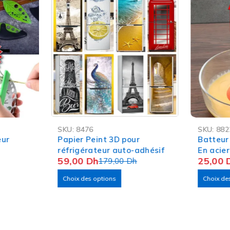
-67%
-14%
SKU:
8476
SKU:
882
OFFRE FLASH
OFFRE FL
eur
Papier Peint 3D pour
Batteur
réfrigérateur auto-adhésif
En acie
59,00
Dh
25,00
179,00
Dh
Choix des options
Choix de