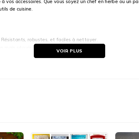
e à vos accessoires. Que vous soyez un chef en herbe ou un pa
ils de cuisine.
 Résistants, robustes, et faciles à nettoyer.
en main sécurisée et confortable.
VOIR PLUS
ile et pratique.
’encre, blanc et cyan.
 des crèmes, sauces, et pâtes.