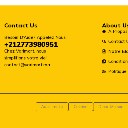
Contact Us
About U
À Propos
Besoin D’Aide? Appelez Nous:
Contact 
+212773980951
Chez Varimart, nous
Notre Bl
simplifions votre vie!
Condition
contact@varimart.ma
Politique
Auto-moto
Cuisine
Deco-Maison