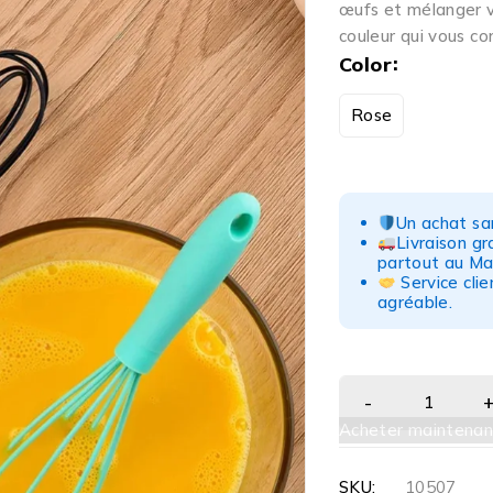
œufs et mélanger 
couleur qui vous co
Color
Rose
Un achat san
Livraison g
partout au Ma
Service clie
agréable.
Acheter maintenan
SKU:
10507