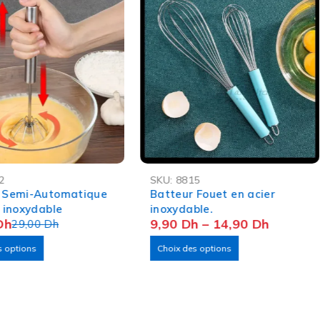
-66%
2
SKU:
8815
ASH
OFFRE FLASH
 Semi-Automatique
Batteur Fouet en acier
r inoxydable
inoxydable.
Dh
9,90
Dh
–
14,90
Dh
29,00
Dh
s options
Choix des options