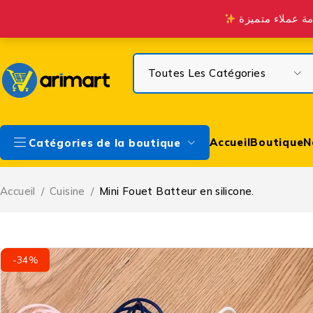
Profitez de la Livraison gratuite à partir de 300 DH sur Casa & à 
Accueil
Boutique
N
Catégories de la boutique
Accueil
/
Cuisine
/
Mini Fouet Batteur en silicone.
-34%