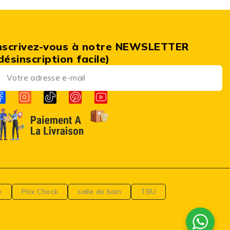
nscrivez-vous à notre NEWSLETTER
désinscription facile)
e
Prix Chock
salle de bain
TBU