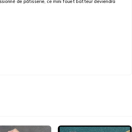
ssionné de pâtisserie, ce mini fouet batteur deviendra
نوصي به لعشاق الطهي والمخبوزات – خفاقة صغيرة وأنيقة للمطبخ!