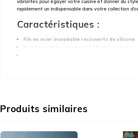
vibrantes pour égayer votre cuisine et donner du styl
rapidement un indispensable dans votre collection d’out
Caractéristiques :
Fils en acier inoxydable recouverts de silicone
:
Poignée antidérapante en TPR
: Pour une prise 
Conception avec crochet
: Pour un rangement fac
Choix de couleurs
: Disponible en rose, noir, bleu d
Polyvalent
: Idéal pour battre des œufs, mélanger
Produits similaires