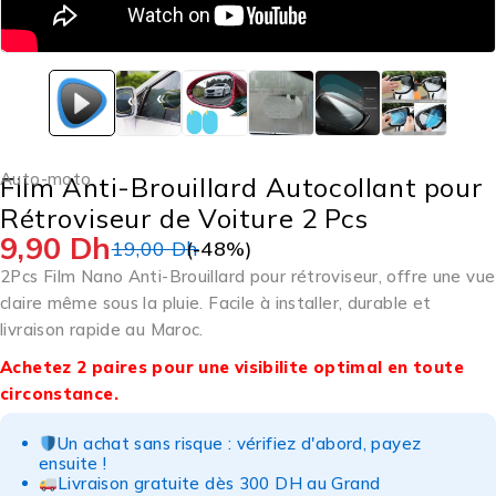
Auto-moto
Film Anti-Brouillard Autocollant pour
Rétroviseur de Voiture 2 Pcs
9,90
Dh
19,00
Dh
(-
48
%)
2Pcs Film Nano Anti-Brouillard pour rétroviseur, offre une vue
claire même sous la pluie. Facile à installer, durable et
livraison rapide au Maroc.
Achetez 2 paires pour une visibilite optimal en toute
circonstance.
Un achat sans risque : vérifiez d'abord, payez
ensuite !
Livraison gratuite dès 300 DH au Grand