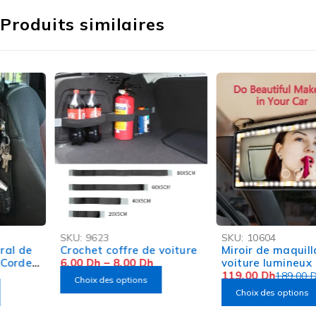
Produits similaires
-68%
-37%
SKU:
9623
SKU:
10604
OFFRE FLASH
Crochet coffre de voiture
Miroir de maquillage de
6,00
Dh
–
8,00
Dh
voiture lumineux
119,00
Dh
189,00
Dh
Choix des options
Choix des options