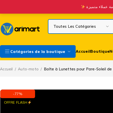
Profitez de la Livraison gratuite à partir de 300 DH sur Casa & à 
Accueil
Boutique
N
Catégories de la boutique
Accueil
/
Auto-moto
/
Boîte à Lunettes pour Pare-Soleil de 
-77%
OFFRE FLASH