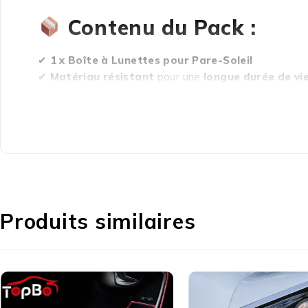
Contenu du Pack :
✔
1 x Boîte à Lunettes pour Pare-Soleil
✔
Matériau résistant
pour une
longue durée de vi
Un Accessoire Pratique
Commandez maintenant sur
Varimart.ma
et profite
Produits similaires