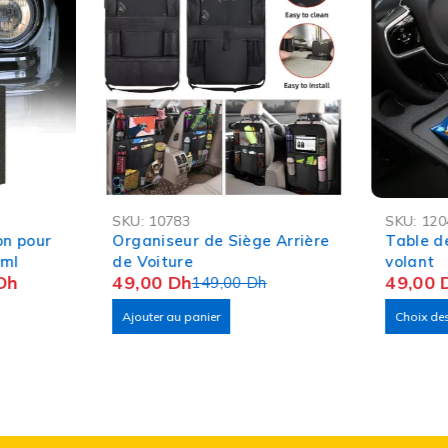
-67%
-29%
SKU:
10783
SKU:
120
on pour
Organiseur de Siège Arrière
Table d
0ml
de Voiture
volant
Dh
49,00
Dh
49,00
149,00
Dh
Ajouter au panier
Choix de