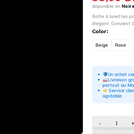
disponible en
Noir
Boîte à lunettes po
élégant. Convient à
Color
Beige
Rose
Un achat san
Livraison g
partout au Ma
Service clie
agréable.
Acheter maintenan