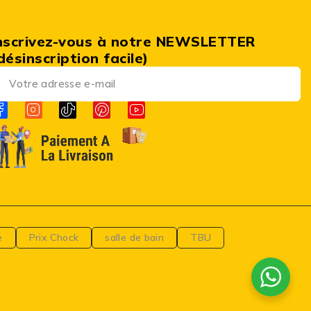
nscrivez-vous à notre NEWSLETTER
désinscription facile)
e
Prix Chock
salle de bain
TBU