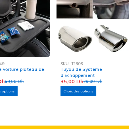
-56%
49
SKU:
12306
e voiture plateau de
Tuyau de Système
d'Échappement
Dh
35,00
Dh
69,00
Dh
79,00
Dh
s options
Choix des options