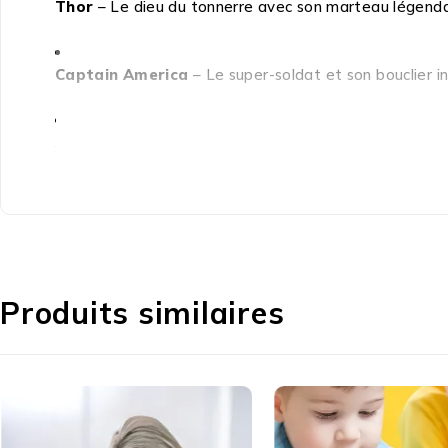
Thor
– Le dieu du tonnerre avec son marteau légenda
Captain America
– Le super-soldat et son bouclier i
Superman
– Le héros surhumain avec ses pouvoirs e
Spiderman
– L’homme-araignée agile et rapide
Batman
– Le justicier masqué de Gotham
Produits similaires
Chaque figurine est un véritable
accessoire de colle
faire partie d’un
cadeau spécial
. Ces figurines sont 
qualité
Marvel.
Ces
figurines stylisées et détaillées
ne sont pas seu