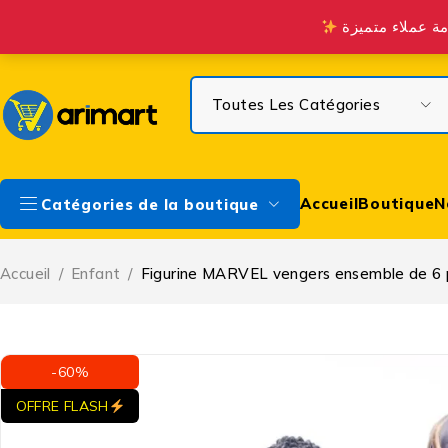
Profitez de la Livraison gratuite à partir de 300 DH sur Casa & à 
Accueil
Boutique
N
Catégories de la boutique
Accueil
/
Enfant
/
Figurine MARVEL vengers ensemble de 6 
-60%
OFFRE FLASH