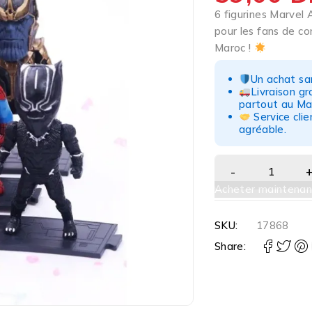
6 figurines Marvel 
pour les fans de com
Maroc !
Un achat san
Livraison g
partout au Ma
Service clie
agréable.
Acheter maintenan
SKU:
17868
Share: