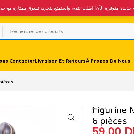
partir de 400 DH partout au Maroc.
ous Contacter
Livraison Et Retours
À Propos De Nous
pièces
Figurine
Enfant
6 pièces
59,00
D