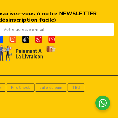
nscrivez-vous à notre NEWSLETTER
désinscription facile)
e
Prix Chock
salle de bain
TBU