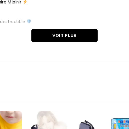
ire Mjolnir
ndestructible
VOIR PLUS
xceptionnels
ction
, parfaite pour décorer la chambre des enfants, complét
conçues pour
les enfants à partir de 3 ans
, mais elles raviro
lement des jouets, elles sont un véritable moyen de
plonger