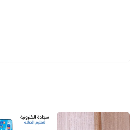
er une
décoration de chambre d’enfant
ou même
nt aussi les collectionneurs et les fans de
produits de
 dans l’univers Marvel
tout en développant