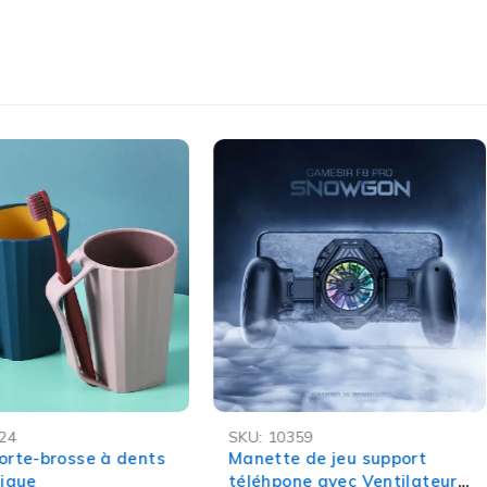
raison
et
livraison rapide au Maroc
. Commandez
-65%
24
SKU:
10359
orte-brosse à dents
Manette de jeu support
tique
téléhpone avec Ventilateur