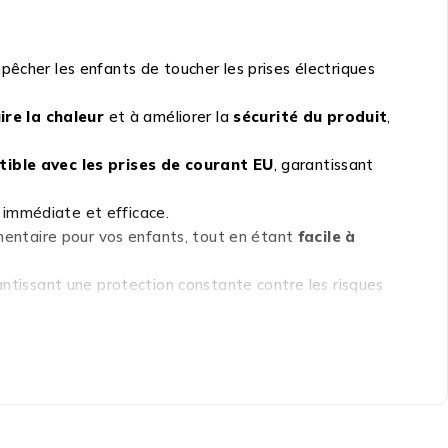
êcher les enfants de toucher les prises électriques
ire la chaleur
et à améliorer la
sécurité du produit
,
ble avec les prises de courant EU
, garantissant
on immédiate et efficace.
émentaire pour vos enfants, tout en étant
facile à
antissant une protection constante contre les risques
les accidents domestiques. Que ce soit pour protéger
ontinue
. En plus d’être conforme aux
normes