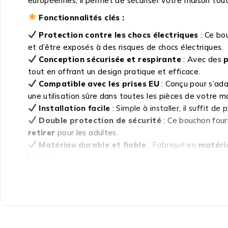
européennes, il permet de sécuriser votre maison tout
Fonctionnalités clés :
Protection contre les chocs électriques
: Ce bo
et d’être exposés à des risques de chocs électriques.
Conception sécurisée et respirante
: Avec des
p
tout en offrant un design pratique et efficace.
Compatible avec les prises EU
: Conçu pour s’ad
une utilisation sûre dans toutes les pièces de votre m
Installation facile
: Simple à installer, il suffit d
Double protection de sécurité
: Ce bouchon four
retirer
pour les adultes.
Matériau durable et fiable
: Fabriqué en
matéri
électriques.
Pourquoi choisir ce Couverture de protection p
La sécurité de votre enfant est une priorité, et ce b
votre enfant dans la salle de séjour, la cuisine ou la 
européennes
, il est conçu pour s’adapter à tous les 