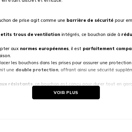
 en étant discret et efficace.
uchon de prise agit comme une
barrière de sécurité
pour emp
etits trous de ventilation
intégrés, ce bouchon aide à
rédu
apter aux
normes européennes
, il est
parfaitement compati
aison.
e placer les bouchons dans les prises pour assurer une protecti
nit une
double protection
, offrant ainsi une sécurité suppl
aux résistants
, ce bouchon est conçu pour durer tout en gar
VOIR PLUS
our prise électrique pour bébé ?
ouchon de prise est
une solution simple et fiable
pour éviter 
chambre, ce produit vous assure une
protection efficace et c
types de prises de courant.