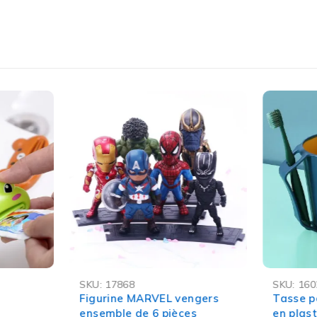
ctrique de qualité
à
meilleur prix
, avec
paiement à la liv
 fiable à la maison.
ité complète dans votre foyer.
احمِ أطفالك من الحوادث الكهربائية مع غطاء الحماية الخاص بالمقابس الكهربائية، متوفر الآن بأفضل الأسعار في المغرب.
-60%
-55%
SKU:
17868
SKU:
160
Figurine MARVEL vengers
Tasse p
ensemble de 6 pièces
en plas