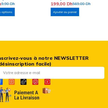
h
199,00
Dh
9,90
Dh
SNOWGON GameSir F8 PRO
569,00
Dh
s options
Ajouter au panier
nscrivez-vous à notre NEWSLETTER
désinscription facile)