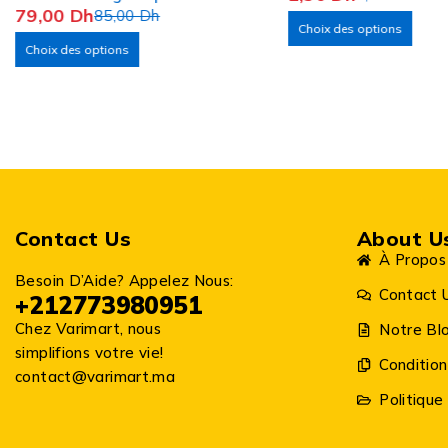
79,00
Dh
85,00
Dh
Choix des options
Choix des options
Contact Us
About U
À Propos
Besoin D’Aide? Appelez Nous:
Contact 
+212773980951
Chez Varimart, nous
Notre Bl
simplifions votre vie!
Condition
contact@varimart.ma
Politique