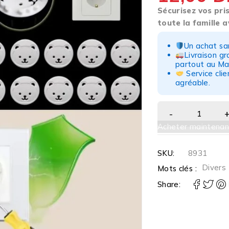
Sécurisez vos pris
toute la famille 
Un achat san
Livraison g
partout au Ma
Service clie
agréable.
Acheter maintenan
SKU:
8931
Divers
Mots clés :
Share: