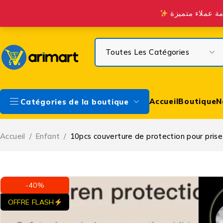
Profitez de la Livraison gratuite à partir de 300 DH sur Casa & à 
Accueil
Boutique
N
Catégories de la boutique
Accueil
/
Enfant
/
10pcs couverture de protection pour prise
-40%
OFFRE FLASH