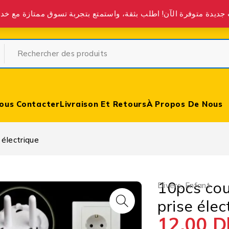
partir de 400 DH partout au Maroc.
ous Contacter
Livraison Et Retours
À Propos De Nous
 électrique
10pcs cou
Divers
,
Enfant
prise élec
12,00
D