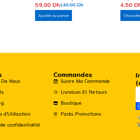
59,00
Dh
4,50
D
149,00
Dh
Ajouter au panier
Choix de
s
Commandes
I
 De Nous
Suivre Ma Commande
(
Us
Livraison Et Retours
og
Boutique
s d'Utilisation
Packs Promotions
 de confidentialité