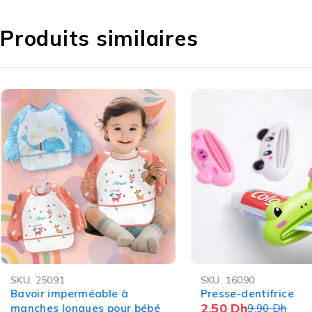
Offre spéciale au Maroc !
Protégez votre enfant avec ce
bouchon de prise éle
Produits similaires
dès aujourd’hui pour offrir à votre bébé une protection
Disponible en pack de 2 pièces pour une sécur
-7%
-75%
SKU:
25091
SKU:
16090
Bavoir imperméable à
Presse-dentifrice
2,50
Dh
manches longues pour bébé
9,90
Dh