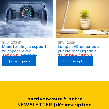
-65%
-56%
SKU:
10359
SKU:
10294
Manette de jeu support
Lampe LED de bureau
téléhpone avec
pliable rechargeable
Ventilateur SNOWGON
199,00
Dh
39,00
Dh
–
49,00
Dh
569,00
Dh
GameSir F8 PRO
Ajouter au panier
Choix des options
Inscrivez-vous à notre
NEWSLETTER (désinscription