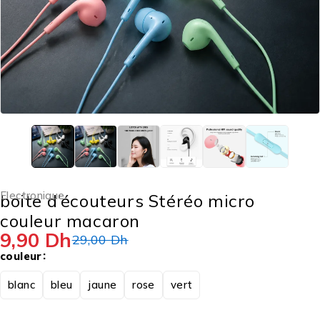
Electronique
boite d’écouteurs Stéréo micro
couleur macaron
9,90
Dh
29,00
Dh
couleur
blanc
bleu
jaune
rose
vert