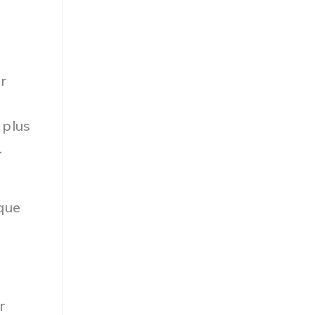
ur
 plus
.
que
r