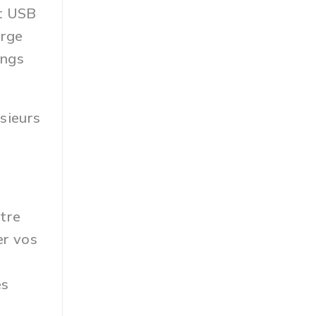
rt USB
arge
ongs
sieurs
tre
er vos
es