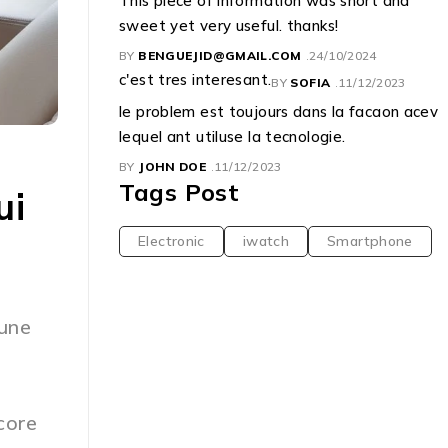
This piece of information was short and
sweet yet very useful. thanks!
BY
BENGUEJID@GMAIL.COM
24/10/2024
c'est tres interesant.
BY
SOFIA
11/12/2023
le problem est toujours dans la facaon acev
lequel ant utiluse la tecnologie.
BY
JOHN DOE
11/12/2023
Tags Post
ui
Electronic
iwatch
Smartphone
 une
core