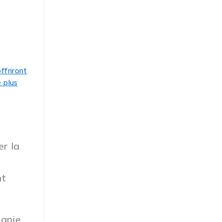
er la
nt
agnie