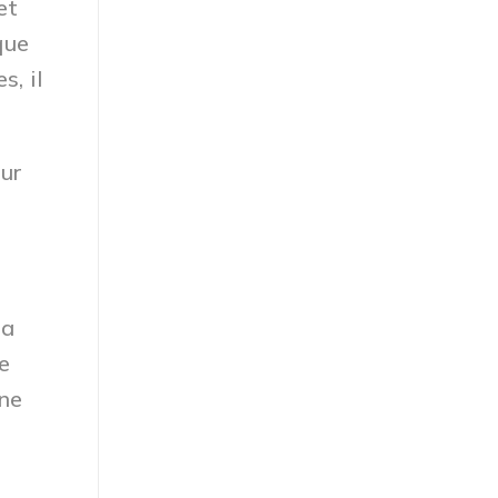
et
que
s, il
our
la
e
une