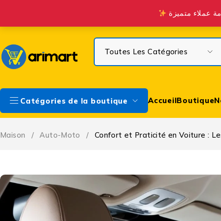
Profitez de la Livraison gratuite à partir de 300 DH sur Casa & à 
Accueil
Boutique
N
Catégories de la boutique
Maison
/
Auto-Moto
/
Confort et Praticité en Voiture : Le