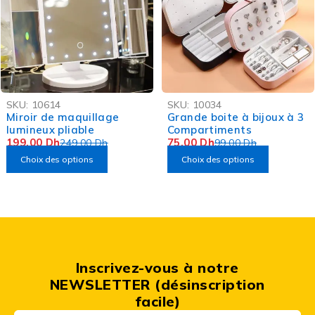
-20%
-24%
SKU:
10614
SKU:
10034
Miroir de maquillage
Grande boite à bijoux à 3
lumineux pliable
Compartiments
199,00
Dh
75,00
Dh
249,00
Dh
99,00
Dh
Choix des options
Choix des options
Inscrivez-vous à notre
NEWSLETTER (désinscription
facile)