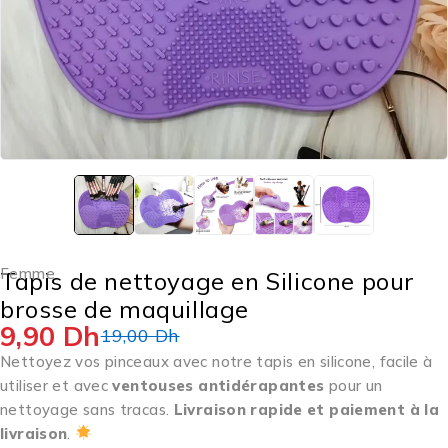
Femme
Tapis de nettoyage en Silicone pour
brosse de maquillage
9,90
Dh
19,00
Dh
Nettoyez vos pinceaux avec notre tapis en silicone, facile à
utiliser et avec
ventouses antidérapantes
pour un
nettoyage sans tracas.
Livraison rapide et paiement à la
livraison
.