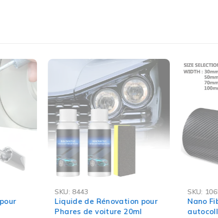
-62%
-86%
SKU:
8443
SKU:
106
OFFRE FLASH
OFFRE FL
 pour
Liquide de Rénovation pour
Nano Fi
Phares de voiture 20ml
autocol