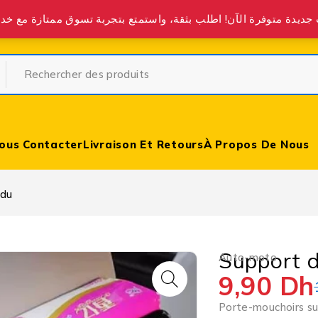
partir de 400 DH partout au Maroc.
ous Contacter
Livraison Et Retours
À Propos De Nous
ndu
Support 
Auto-moto
9,90
Dh
Porte-mouchoirs s