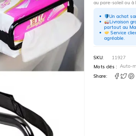
au pare-soleil ou à
Un achat san
Livraison g
partout au Ma
Service clie
agréable.
SKU:
11927
Auto-
Mots clés :
Share: