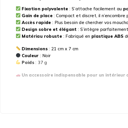
Fixation polyvalente
: S’attache facilement au
pa
Gain de place
: Compact et discret, il n’encombre
Accès rapide
: Plus besoin de chercher vos mouchoi
Design sobre et élégant
: S’intègre parfaitement 
Matériau robuste
: Fabriqué en
plastique ABS
du
Dimensions
: 21 cm x 7 cm
Couleur
: Noir
Poids
: 37 g
Un accessoire indispensable pour un intérieur o
Commandez maintenant et facilitez votre quoti