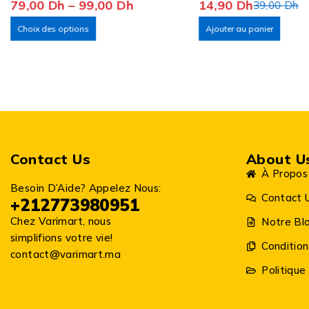
79,00
Dh
–
99,00
Dh
14,90
Dh
de voiture
d’aluminium
39,00
Dh
Choix des options
Ajouter au panier
Contact Us
About U
À Propos
Besoin D’Aide? Appelez Nous:
Contact 
+212773980951
Chez Varimart, nous
Notre Bl
simplifions votre vie!
Condition
contact@varimart.ma
Politique