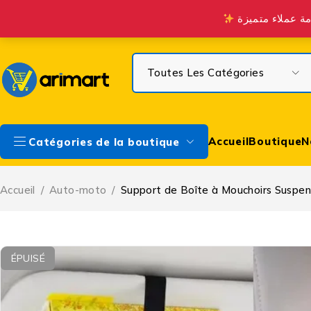
Profitez de la Livraison gratuite à partir de 300 DH sur Casa & à 
Accueil
Boutique
N
Catégories de la boutique
Accueil
/
Auto-moto
/
Support de Boîte à Mouchoirs Suspe
ÉPUISÉ