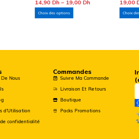
14,90
Dh
–
19,00
Dh
19,00
Choix des options
Choix de
s
Commandes
I
 De Nous
Suivre Ma Commande
(
Us
Livraison Et Retours
og
Boutique
s d'Utilisation
Packs Promotions
 de confidentialité