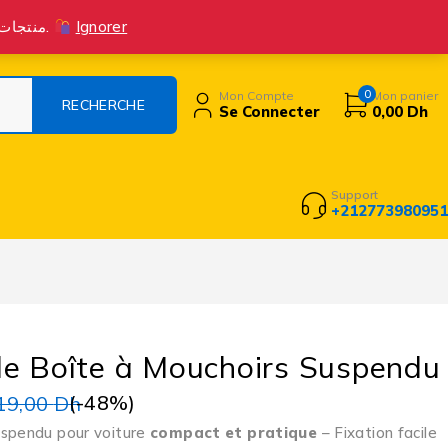
Suivre la commande
Livraison Et Retours
Contact
Blog
منتجات جديدة متوفرة الآن! اطلب بثقة، واستمتع بتجربة تسوق ممتازة مع خدمة عملاء متميزة.
Ignorer
0
Mon Compte
Mon panier
Se Connecter
0,00
Dh
Support
+212773980951
de Boîte à Mouchoirs Suspendu
(-
48
%)
19,00
Dh
uspendu pour voiture
compact et pratique
– Fixation facile