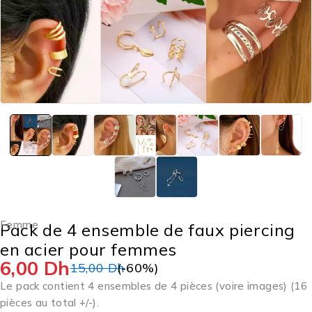
Femme
Pack de 4 ensemble de faux piercing
en acier pour femmes
6,00
Dh
15,00
Dh
(-
60
%)
Le pack contient 4 ensembles de 4 pièces (voire images) (16
pièces au total +/-).