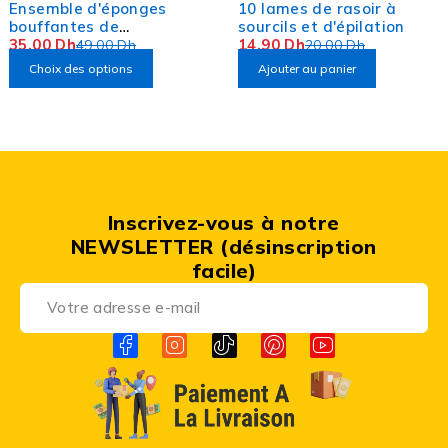
Ensemble d'éponges
10 lames de rasoir à
bouffantes de
sourcils et d'épilation
maquillage Box de 8
35,00
Dh
14,90
Dh
49,00
Dh
20,00
Dh
pièces
Choix des options
Ajouter au panier
Inscrivez-vous à notre
NEWSLETTER (désinscription
facile)