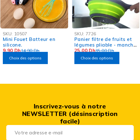
-34%
-29%
SKU:
10507
SKU:
7726
Mini Fouet Batteur en
Panier filtre de fruits et
silicone.
légumes pliable - manche
9,90
Dh
gris
25,00
Dh
14,90
Dh
35,00
Dh
Choix des options
Choix des options
Inscrivez-vous à notre
NEWSLETTER (désinscription
facile)