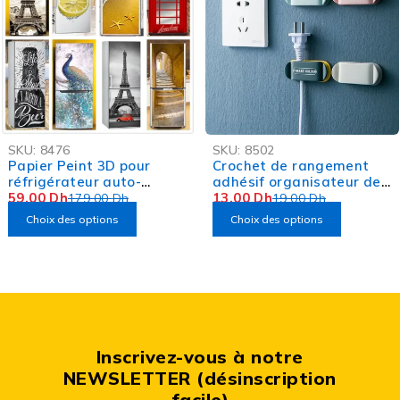
-67%
-32%
SKU:
8476
SKU:
8502
OFFRE FLASH
Papier Peint 3D pour
Crochet de rangement
réfrigérateur auto-
adhésif organisateur de
adhésif
59,00
Dh
câbles 4pcs
13,00
Dh
179,00
Dh
19,00
Dh
Choix des options
Choix des options
Inscrivez-vous à notre
NEWSLETTER (désinscription
facile)