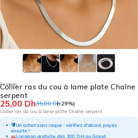
Femme
Collier ras du cou à lame plate Chaîne
serpent
25,00
Dh
35,00
Dh
(-
29
%)
Collier ras du cou à lame plate Chaîne serpent
Un achat sans risque : vérifiez d'abord, payez
ensuite !
Livraison gratuite dès 300 DH au Grand