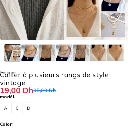
Femme
Collier à plusieurs rangs de style
vintage
19,00
Dh
35,00
Dh
modél
A
C
D
Color