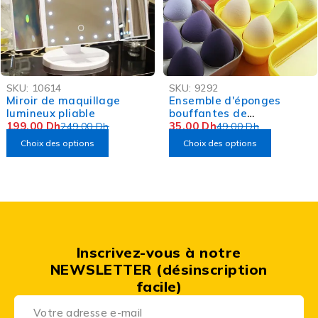
-20%
-29%
SKU:
10614
SKU:
9292
OFFRE FLASH
Miroir de maquillage
Ensemble d'éponges
lumineux pliable
bouffantes de
199,00
Dh
maquillage Box de 8
35,00
Dh
249,00
Dh
49,00
Dh
pièces
Choix des options
Choix des options
Inscrivez-vous à notre
NEWSLETTER (désinscription
facile)