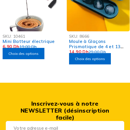
-64%
-49%
SKU:
10461
SKU:
8666
OFFRE FLASH
OFFRE FLASH
Mini Batteur électrique
Moule à Glaçons
6,90
Dh
Prismatique de 4 et 13
19,00
Dh
boules
14,90
Dh
29,00
Dh
Choix des options
Choix des options
Inscrivez-vous à notre
NEWSLETTER (désinscription
facile)