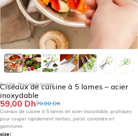
Cuisine
,
Nouvel Arrivage
Ciseaux de cuisine à 5 lames – acier
inoxydable
59,00
Dh
70,00
Dh
Ciseaux de cuisine à 5 lames en acier inoxydable, pratiques
pour couper rapidement herbes, persil, coriandre et
garnitures.
size