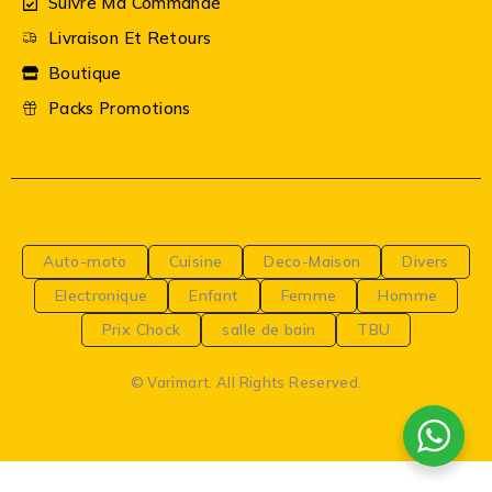
Suivre Ma Commande
Livraison Et Retours
Boutique
Packs Promotions
Auto-moto
Cuisine
Deco-Maison
Divers
Electronique
Enfant
Femme
Homme
Prix Chock
salle de bain
TBU
© Varimart. All Rights Reserved.