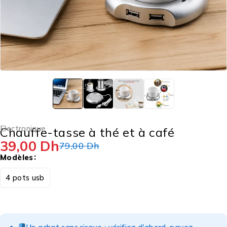
Electronique
Chauffe-tasse à thé et à café
39,00
Dh
79,00
Dh
Modèles
4 pots usb