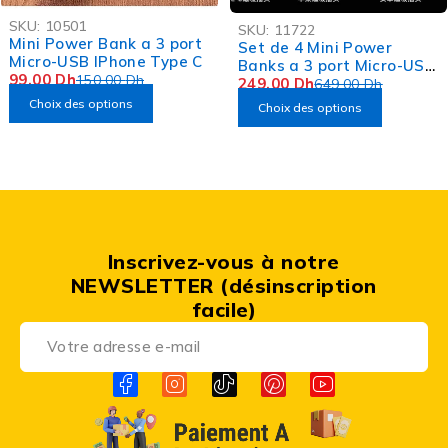
-34%
-62%
SKU:
10501
SKU:
11722
Mini Power Bank a 3 port
Set de 4 Mini Power
Micro-USB IPhone Type C
Banks a 3 port Micro-USB
99,00
Dh
150,00
Dh
249,00
Dh
IPhone Type C
649,00
Dh
Choix des options
Choix des options
Inscrivez-vous à notre
NEWSLETTER (désinscription
facile)