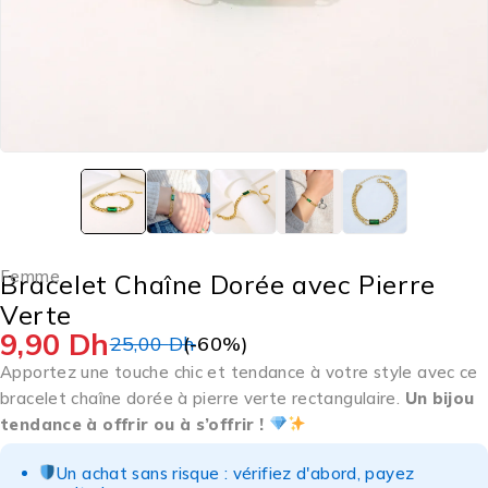
Femme
Bracelet Chaîne Dorée avec Pierre
Verte
9,90
Dh
25,00
Dh
(-
60
%)
Apportez une touche chic et tendance à votre style avec ce
bracelet chaîne dorée à pierre verte rectangulaire.
Un bijou
tendance à offrir ou à s’offrir !
Un achat sans risque : vérifiez d'abord, payez