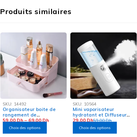
Produits similaires
-40%
-51%
SKU:
14492
SKU:
10564
Organisateur boite de
Mini vaporisateur
rangement de
hydratant et Diffuseur
maquillage
59,00
Dh
–
69,00
Dh
rechargeable USB
29,00
Dh
59,00
Dh
Choix des options
Choix des options