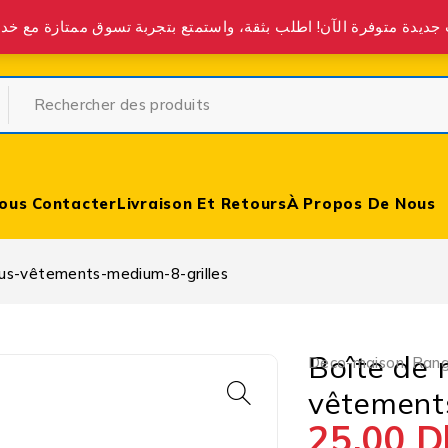
partir de 400 DH partout au Maroc.
ous Contacter
Livraison Et Retours
À Propos De Nous
ous-vêtements-medium-8-grilles
Boîte de 
Deco-maison
,
Rang
vêtement
25,00
D