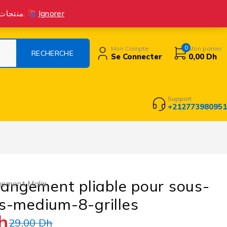
Suivre la commande
Livraison Et Retours
Contact
Blog
منتجات جديدة متوفرة الآن! اطلب بثقة، واستمتع بتجربة تسوق ممتازة مع خدمة عملاء متميزة.
Ignorer
0
Mon Compte
Mon panier
Se Connecter
0,00
Dh
Support
+212773980951
rangement pliable pour sous-
ement Malin
s-medium-8-grilles
h
29,00
Dh