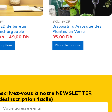
-49%
94
SKU:
9729
ASH
ED de bureau
Dispositif d'Arrosage des
 rechargeable
Plantes en Verre
Dh
–
49,00
Dh
35,00
Dh
s options
Choix des options
nscrivez-vous à notre NEWSLETTER
désinscription facile)