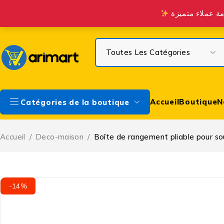
Profitez de la Livraison gratuite à partir de 300 DH sur Casa & à 
Accueil
Boutique
N
Catégories de la boutique
Accueil
/
Deco-maison
/
Boîte de rangement pliable pour s
-14%