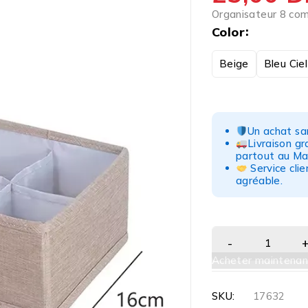
Organisateur 8 com
Color
Beige
Bleu Ciel
Un achat san
Livraison g
partout au Ma
Service clie
agréable.
Acheter maintenan
SKU:
17632