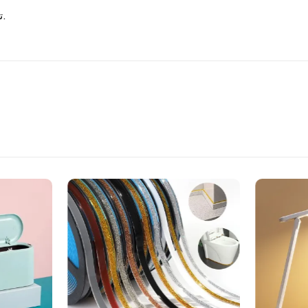
تنظيم ذكي يساعدك على ترتيب ملابسك بسهولة وبدون فوضى.