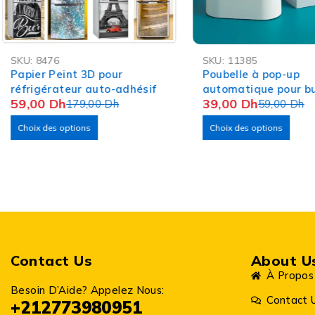
-67%
-34%
SKU:
8476
SKU:
11385
OFFRE FLASH
Papier Peint 3D pour
Poubelle à pop-up
réfrigérateur auto-adhésif
automatique pour b
59,00
Dh
39,00
Dh
179,00
Dh
salle de bain ou cuis
59,00
Dh
Choix des options
Choix des options
Contact Us
About U
À Propos
Besoin D’Aide? Appelez Nous:
Contact 
+212773980951