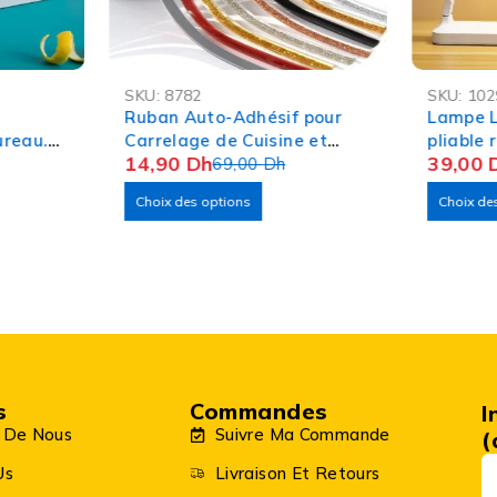
-78%
-56%
SKU:
8782
SKU:
102
OFFRE FLASH
OFFRE FL
Ruban Auto-Adhésif pour
Lampe L
ureau.
Carrelage de Cuisine et
pliable
14,90
Dh
39,00
ine
salle de bain 6 Mètres
69,00
Dh
Choix des options
Choix de
s
Commandes
I
 De Nous
Suivre Ma Commande
(
Us
Livraison Et Retours