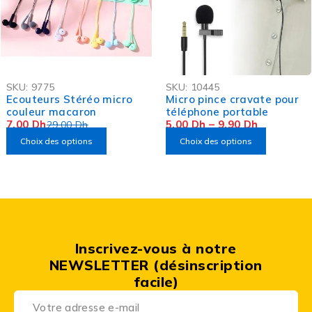
-76%
-83%
SKU:
9775
SKU:
10445
OFFRE FLASH
OFFRE FLASH
Ecouteurs Stéréo micro
Micro pince cravate pour
couleur macaron
téléphone portable
7,00
Dh
5,00
Dh
–
9,90
Dh
29,00
Dh
Choix des options
Choix des options
Inscrivez-vous à notre
NEWSLETTER (désinscription
facile)