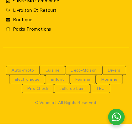
Suivre Ma Commande
Livraison Et Retours
Boutique
Packs Promotions
Auto-moto
Cuisine
Deco-Maison
Divers
Electronique
Enfant
Femme
Homme
Prix Chock
salle de bain
TBU
© Varimart. All Rights Reserved.