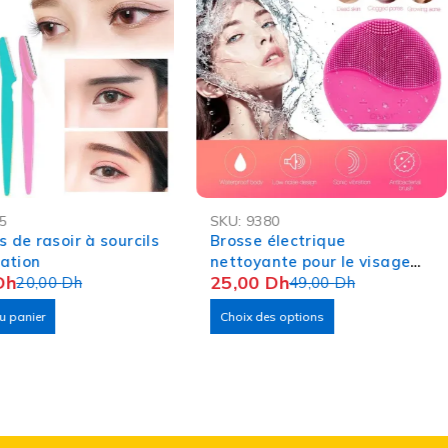
-49%
5
SKU:
9380
 de rasoir à sourcils
Brosse électrique
lation
nettoyante pour le visage
Dh
25,00
Dh
20,00
Dh
en silicone - Rechargable.
49,00
Dh
u panier
Choix des options