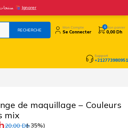
Suivre la commande
Livraison Et Retours
Contact
Blog
منتجات جديدة متوفرة الآن! اطلب بثقة، واستمتع بتجربة تسوق ممتازة مع خدمة عملاء متميزة.
Ignorer
0
Mon Compte
Mon panier
Se Connecter
0,00
Dh
Support
+212773980951
nge de maquillage – Couleurs
s mix
h
(-
35
%)
20,00
Dh