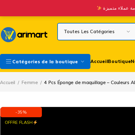
Profitez de la Livraison gratuite à partir de 300 DH sur Casa & à 
Accueil
Boutique
N
Catégories de la boutique
Accueil
/
Femme
/
4 Pcs Éponge de maquillage – Couleurs A
-35%
OFFRE FLASH