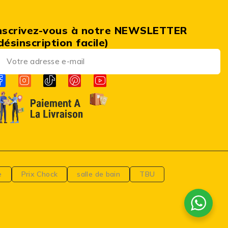
nscrivez-vous à notre NEWSLETTER
désinscription facile)
e
Prix Chock
salle de bain
TBU