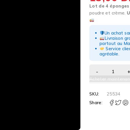
Lot de 4 éponges
poudre et crème.
U
Un achat san
Livraison g
partout au Ma
Service clie
agréable.
Acheter maintenan
SKU:
25534
Share: