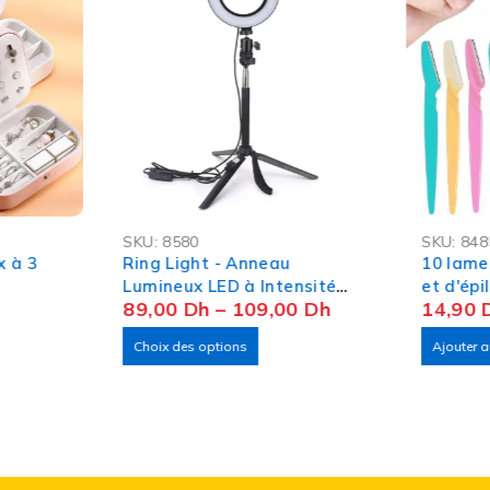
-40%
-25%
SKU:
8580
SKU:
848
x à 3
Ring Light - Anneau
10 lames
Lumineux LED à Intensité
et d'épi
89,00
Dh
–
109,00
Dh
14,90
Réglable
Choix des options
Ajouter a