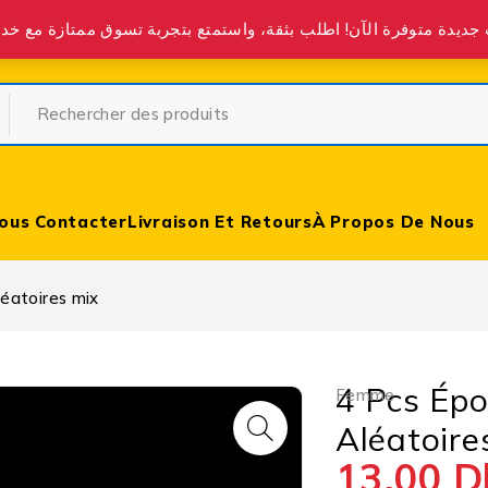
partir de 400 DH partout au Maroc.
ous Contacter
Livraison Et Retours
À Propos De Nous
léatoires mix
4 Pcs Épo
Femme
Aléatoire
13,00
D