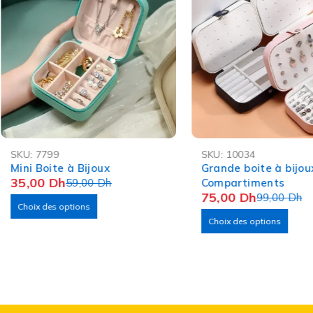
-41%
-24%
SKU:
7799
SKU:
10034
Mini Boite à Bijoux
Grande boite à bijou
35,00
Dh
59,00
Dh
Compartiments
75,00
Dh
99,00
Dh
Choix des options
Choix des options