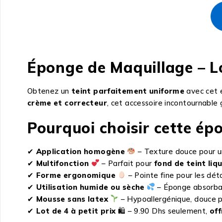
Éponge de Maquillage – Lo
Obtenez un
teint parfaitement uniforme
avec cet 
crème et correcteur
, cet accessoire incontournable
Pourquoi choisir cette ép
✔
Application homogène
– Texture douce pour un
✔
Multifonction
– Parfait pour
fond de teint liq
✔
Forme ergonomique
– Pointe fine pour les dét
✔
Utilisation humide ou sèche
– Éponge absorb
✔
Mousse sans latex
– Hypoallergénique, douce po
✔
Lot de 4 à petit prix
🛍 – 9.90 Dhs seulement,
off